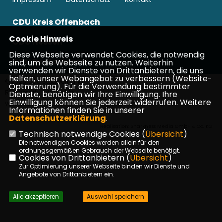
CDU Kreis Offenbach
Cookie Hinweis
CDU Hessen
Diese Webseite verwendet Cookies, die notwendig
CDU Deutschlands
sind, um die Webseite zu nutzen. Weiterhin
verwenden wir Dienste von Drittanbietern, die uns
helfen, unser Webangebot zu verbessern (Website-
©2026 CDU Stadtverband
Optmierung). Für die Verwendung bestimmter
Rödermark | Alle Rechte
Dienste, benötigen wir Ihre Einwilligung. Ihre
Einwilligung können Sie jederzeit widerrufen. Weitere
vorbehalten.
Informationen finden Sie in unserer
Datenschutzerklärung
.
Realisation: Sharkness Media GmbH & Co. KG
Technisch notwendige Cookies (
Übersicht
)
Die notwendigen Cookies werden allein für den
ordnungsgemäßen Gebrauch der Webseite benötigt.
Cookies von Drittanbietern (
Übersicht
)
Zur Optimierung unserer Webseite binden wir Dienste und
Angebote von Drittanbietern ein.
Alle akzeptieren
Auswahl speichern