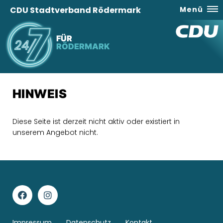
CDU Stadtverband Rödermark
Menü
FÜR
RÖDERMARK
HINWEIS
Diese Seite ist derzeit nicht aktiv oder existiert in
unserem Angebot nicht.
Impressum
Datenschutz
Kontakt