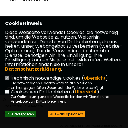
Cookie Hinweis
Diese Webseite verwendet Cookies, die notwendig
sind, um die Webseite zu nutzen. Weiterhin
verwenden wir Dienste von Drittanbietern, die uns
helfen, unser Webangebot zu verbessern (Website-
Optmierung). Für die Verwendung bestimmter
Impressum
Datenschutz
Kontakt
Dienste, benötigen wir Ihre Einwilligung. Ihre
Einwilligung können Sie jederzeit widerrufen. Weitere
Informationen finden Sie in unserer
CDU Kreis Offenbach
Datenschutzerklärung
.
CDU Hessen
Technisch notwendige Cookies (
Übersicht
)
Die notwendigen Cookies werden allein für den
CDU Deutschlands
ordnungsgemäßen Gebrauch der Webseite benötigt.
Cookies von Drittanbietern (
Übersicht
)
Zur Optimierung unserer Webseite binden wir Dienste und
©2026 CDU Stadtverband
Angebote von Drittanbietern ein.
Rödermark | Alle Rechte
vorbehalten.
Alle akzeptieren
Auswahl speichern
Realisation: Sharkness Media GmbH & Co. KG